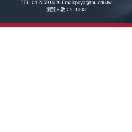
TEL: 04 2359 0026 Email:poya@thu.edu.tw
瀏覽人數：511303