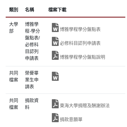
類別
名稱
檔案下載
大學
博雅學
博雅學程學分盤點表
部
程-學分
盤點表/
必修科目認列申請表
必修科
目認列
博雅學程學分盤點說明
申請表
共同
榮譽畢
檔案
業生申
請表
共同
捐款資
東海大學捐贈及酬謝辦法
檔案
料
捐款意願單