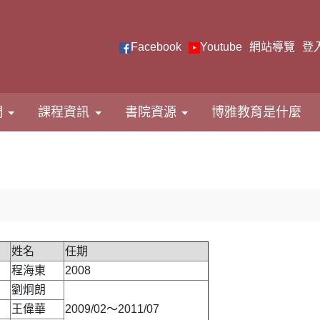
:::
Facebook
Youtube
網站導覽
登
們
課程資訊
書院資源
博雅教育是什麼
姓名
任期
程海東
2008
劉炯朗
王偉華
2009/02～2011/07