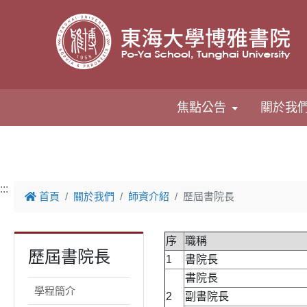
跳到主要內容
焦點公告
關於我
:::
首頁
關於我們
師資介紹
歷屆書院長
序
職稱
歷屆書院長
1
書院長
書院長
學程簡介
2
副書院長